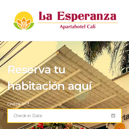
Apartahotel La Esperanza
Reserva tu
habitación aquí
Check-in
*